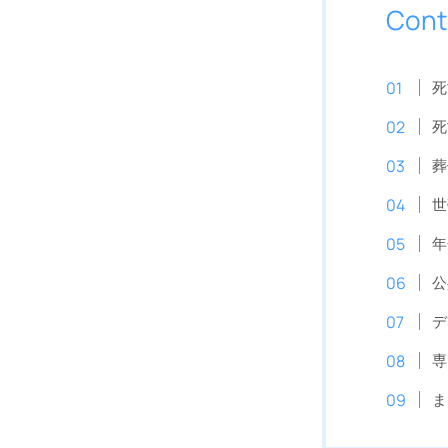
Cont
死
死
葬
世
年
公
デ
専
ま