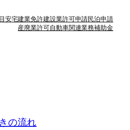
目安
宅建業免許
建設業許可申請
民泊申請
産廃業許可
自動車関連業務
補助金
きの流れ