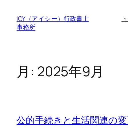
内
容
ICY（アイシー）行政書士
ト
を
事務所
ス
キ
ッ
プ
月:
2025年9月
公的手続きと生活関連の変