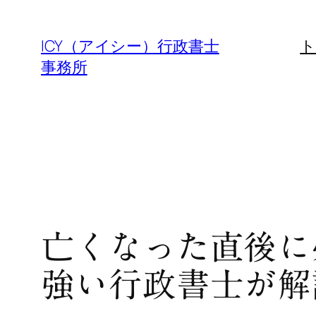
内
容
ICY（アイシー）行政書士
ト
を
事務所
ス
キ
ッ
プ
亡くなった直後に
強い行政書士が解