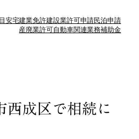
目安
宅建業免許
建設業許可申請
民泊申請
産廃業許可
自動車関連業務
補助金
市西成区で相続に